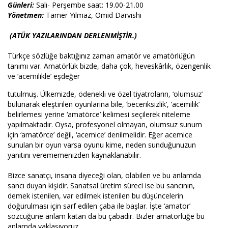
Günleri:
Salı- Perşembe saat: 19.00-21.00
Yönetmen:
Tamer Yılmaz, Omid Darvishi
(ATÜK YAZILARINDAN DERLENMİŞTİR.)
Türkçe sözlüğe baktığınız zaman amatör ve amatörlüğün
tanımı var. Amatörlük bizde, daha çok, heveskârlık, özengenlik
ve ‘acemilikle’ eşdeğer
tutulmuş. Ülkemizde, ödenekli ve özel tiyatroların, ‘olumsuz’
bulunarak eleştirilen oyunlarına bile, ‘beceriksizlik’, ‘acemilik’
belirlemesi yerine ‘amatörce’ kelimesi seçilerek niteleme
yapılmaktadır. Oysa, profesyonel olmayan, olumsuz sunum
için ‘amatörce’ değil, ‘acemice’ denilmelidir. Eğer acemice
sunulan bir oyun varsa oyunu kime, neden sunduğunuzun
yanıtını verememenizden kaynaklanabilir.
Bizce sanatçı, insana diyeceği olan, olabilen ve bu anlamda
sancı duyan kişidir. Sanatsal üretim süreci ise bu sancının,
demek istenilen, var edilmek istenilen bu düşüncelerin
doğurulması için sarf edilen çaba ile başlar. İşte ‘amatör’
sözcüğüne anlam katan da bu çabadır. Bizler amatörlüğe bu
anlamda yaklaşıyoruz.