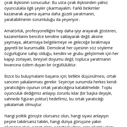
çırak ilişkisinin sonucudur. Bu usta-çırak ilişkisinden yalnız
oyunculukla ilgili şeyler çıkarmayalım. Farklı birikimler
kazanarak aşama aşama daha güzeli yaratmanın,
yaratabilmenin sorumluluğu da yeşeriyor..
Amatörlük, profesyonelliğini hep daha iyiyi arayarak gösteren,
kazanımlarını bencilce kendine saklayarak değil; aksine
yaymaya, aktarmaya belgelemeye ve geleceğe bırakmaya
gayretli bir kurumsallık. Demokrat her üyesinin söz söyleme
özgürlüğüne sahip olduğu, kendini ve grubu geliştirmek için her
kapıyı zorlayan, bireysel doyumu değil, topluca yaratmanın
kıvancına özlem duyan bir örgütlülüktür.
Bizce bu buluşmaların başarısı için; birlikte düşünülmesi, ortak
sancının yakalanması gerekir. Seyirciye sunumda herkes kendi
yaratıcılığını oyunun ortak yaratıcılığına katabilmelidir. Toplu
oyunculuk dediğimiz anlayışı zorunlu kılar (bir başka deyişle,
sahnede figüran yoktur) hedefimiz, bu ortak yaratıcılığı
yakalamak olmuştur.
Hangi politik görüşte olursanız olun, hangi siyasi anlayışın
peşine takılırsanız takılın, hangi dünya görüşüne yakın