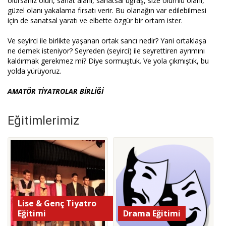
olursanız olun, sanat alanı, sanatsal uğraş, size olumlu olanı,
güzel olanı yakalama fırsatı verir. Bu olanağın var edilebilmesi
için de sanatsal yaratı ve elbette özgür bir ortam ister.
Ve seyirci ile birlikte yaşanan ortak sancı nedir? Yani ortaklaşa
ne demek isteniyor? Seyreden (seyirci) ile seyrettiren ayrımını
kaldırmak gerekmez mi? Diye sormuştuk. Ve yola çıkmıştık, bu
yolda yürüyoruz.
AMATÖR TİYATROLAR BİRLİĞİ
Eğitimlerimiz
Lise & Genç Tiyatro
Eğitimi
Drama Eğitimi