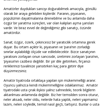
Amatörler duydukları sancıyı doğurabilmek amacıyla, gönüllü
olarak bir araya gelebilen kişilerdir. Paranın, piyasanın,
popülizmin dayatmalarına direnebilme ve bu anlamda daha
özgür bir yaratma süreçleri, var olan kalıpları aşma şansları
vardır. Ve biraz evvel de değindiğimiz gibi sanatçı, özünde
amatördür.
Sanat; özgür, özerk, çekincesiz bir yaratıcılık ortamına gerek
duyar. Bu ortam açıktır ki, piyasanın ve ‘para’nın zorladığı
sınırlar aşılabildiği ölçüde var edilebilecektir. Bizce sanatçının
yaratısını zorlayan onun sancısıdır, üretimini zorlayan ‘para’nın,
‘piyasa’nın cazibesi değildir. Bir şiir dile getirirken, fırçanızı
renklerinizi tuvalinize yansıtırken kaç para getirir diye
düşünmezsiniz.
Amatör tiyatroda ortaklaşa yapılan işin mükemmelliği aranır.
Oyuncu yalnızca kendi mükemmelliğine odaklanmaz. Amatör
tiyatrodaki usta çırak ilişkisi yalnız sahnedeki, teorik bilgilerin
aktarılması anlamında değildir. Biz her temsilden sonra oturur,
neler aksadı, neler oldu, nelerde hata yaptık, neleri yapmamız
lazım, neleri söyledik, temsil nasıl geçti, tartışırız. Bunlar o usta